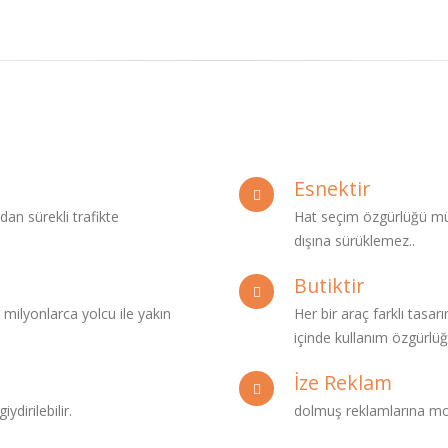
Esnektir
dan sürekli trafikte
Hat seçim özgürlüğü müş
dışına sürüklemez..
Butiktir
 milyonlarca yolcu ile yakın
Her bir araç farklı tasar
içinde kullanım özgürlüğü
İze Reklam
ydirilebilir.
dolmuş reklamlarına mod