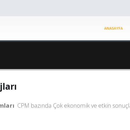
ANASAYFA
ları
mları
CPM bazında Çok ekonomik ve etkin sonuçl